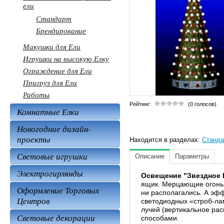
ели
Стандарт
Брендирование
Макушки для Ели
Игрушки на высокую Елку
Ограждение для Ели
Пригруз для Ели
Работы
Рейтинг:
(0 голосов)
Комнатные Елки
Новогодние дизайн-
проекты
Находится в разделах:
Станда
Световые игрушки
Описание
Параметры
Электрогирлянды
Освещение "Звездное 
ящик. Мерцающие огоньк
Оформление Торговых
ни располагались. А эф
Центров
светодиодных «строб-ла
лучей (вертикальное ра
Световые декорации
способами.