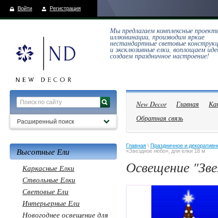
Войти
Регистрация
Мы предлагаем комплексные проект
иллюминации, производим яркие
нестандартные световые конструк
и эксклюзивные елки, воплощаем иде
создаем праздничное настроение!
New Decor
Главная
Ка
Обратная связь
Расширенный поиск
Главная
 \ 
Праздничное и декоративн
Высотные Ели
«Звездное небо», для елки 18 м
Освещение "Зве
Каркасные Елки
Ствольные Елки
Световые Ели
Интерьерные Ели
Новогоднее освещение для