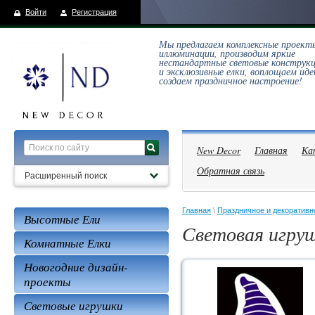
Войти
Регистрация
Мы предлагаем комплексные проект
иллюминации, производим яркие
нестандартные световые конструк
и эксклюзивные елки, воплощаем иде
создаем праздничное настроение!
New Decor
Главная
Ка
Обратная связь
Расширенный поиск
Главная
 \ 
Праздничное и декоративн
Высотные Ели
Световая игру
Комнатные Елки
Новогодние дизайн-
проекты
Световые игрушки